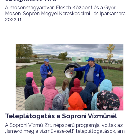
A mosonmagyaróvári Flesch Központ és a Győr-
Moson-Sopron Megyei Kereskedelmi- és Iparkamara
2022.11....
Teleplátogatás a Soproni Vízműnél
A Soproni Vízmű Zrt. népszerű programjai voltak az
„Ismerd meg a vízműveseket!” teleplátogatások, am...