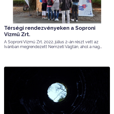
Térségi rendezvényeken a Soproni
Vízmű Zrt.
A Soproni Vízmű Zrt. 2022. július 2-án részt vett az
Ivánban megrendezett Nemzeti Vágtán, ahol a nag...