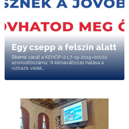
Egy csepp a felszín alatt
Sikerrel zárult a KEHOP-2.1.7-19-2019-00022
azonosítószámú, “A klímaváltozás hatása a
vízbázis védel...