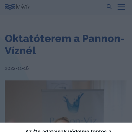
Oktatóterem a Pannon-
Víznél
2022-11-18
Az Ön adatainak védelme fontos a