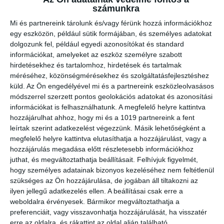
számunkra
Mi és partnereink tárolunk és/vagy férünk hozzá információkhoz
egy eszközön, például sütik formájában, és személyes adatokat
dolgozunk fel, például egyedi azonosítókat és standard
információkat, amelyeket az eszköz személyre szabott
hirdetésekhez és tartalomhoz, hirdetések és tartalmak
méréséhez, közönségmérésekhez és szolgáltatásfejlesztéshez
küld.
Az Ön engedélyével mi és a partnereink eszközleolvasásos
módszerrel szerzett pontos geolokációs adatokat és azonosítási
információkat is felhasználhatunk. A megfelelő helyre kattintva
hozzájárulhat ahhoz, hogy mi és a 1019 partnereink a fent
leírtak szerint adatkezelést végezzünk. Másik lehetőségként a
megfelelő helyre kattintva elutasíthatja a hozzájárulást, vagy a
hozzájárulás megadása előtt részletesebb információkhoz
juthat, és megváltoztathatja beállításait.
Felhívjuk figyelmét,
hogy személyes adatainak bizonyos kezeléséhez nem feltétlenül
szükséges az Ön hozzájárulása, de jogában áll tiltakozni az
ilyen jellegű adatkezelés ellen. A beállításai csak erre a
weboldalra érvényesek. Bármikor megváltoztathatja a
A Pannon-Víz Zrt. a projekt keretein belül bemutató,
preferenciáit, vagy visszavonhatja hozzájárulását, ha visszatér
oktatótermet hozott létre a Kapuvár-Csornai
erre az oldalra, és rákattint az oldal alján található