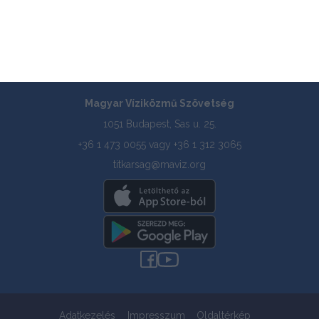
Tagszervezetek
Tudástár
Pályázatok
Magyar Víziközmű Szövetség
1051 Budapest, Sas u. 25.
+36 1 473 0055 vagy +36 1 312 3065
titkarsag@maviz.org
Adatkezelés
Impresszum
Oldaltérkép