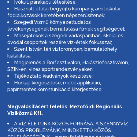
Ivókút, párakapu létesítése;
Használt étolaj begyűjtő kampány, amit iskolai
foglalkozások keretében népszerűsítenek;
Szegedi Vízmű környezettudatos
tevékenységének bemutatása filmek segítségével;
Mesejátékok a szegedi vadasparkban, iskolai és
óvodai csoportok részére víz-érték fókusszal;
Szent István téri víztoronyban, bemutatóhely
kialakítása;
Megjelenés a Borfesztiválon, Halászléfesztiválon,
SZIN-en, vizes sportrendezvényeken;
Tájékoztató kiadványok készítése;
Honlap kiegészítése, mobil applikáció,
papírmentes kommunikáció kiterjesztése;
Megvalósításért felelős: Mezőföldi Regionális
Víziközmű Kft.
A VÍZ ÉLETÜNK KÖZÖS FORRÁSA, A SZENNYVÍZ
KÖZÖS PROBLÉMÁNK, MIINDKETTŐ KÖZÖS