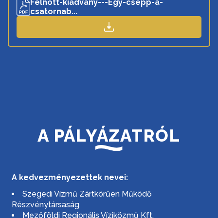
Felnott-kiadvany---Egy-csepp-a-
csatornab...
A PÁLYÁZATRÓL
A kedvezményezettek nevei:
Szegedi Vízmű Zártkörűen Működő
Részvénytársaság
Mezőföldi Regionális Víziközmű Kft.