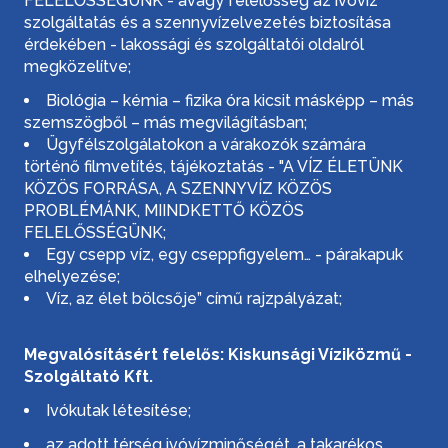
FELELŐSSÉGÜNK - avagy felelősség az ivóvíz
szolgáltatás és a szennyvízelvezetés biztosítása
érdekében - lakossági és szolgáltatói oldalról
megközelítve;
Biológia – kémia – fizika óra kicsit másképp – más
szemszögből – más megvilágításban;
Ügyfélszolgálatokon a várakozók számára
történő filmvetítés, tájékoztatás - "A VÍZ ÉLETÜNK
KÖZÖS FORRÁSA, A SZENNYVÍZ KÖZÖS
PROBLÉMÁNK, MIINDKETTŐ KÖZÖS
FELELŐSSÉGÜNK;
Egy csepp víz, egy cseppfigyelem… - párakapuk
elhelyezése;
Víz, az élet bölcsője” című rajzpályázat;
Megvalósításért felelős: Kiskunsági Víziközmű -
Szolgáltató Kft.
Ivókutak létesítése;
az adott térség ivóvízminőségét, a takarékos