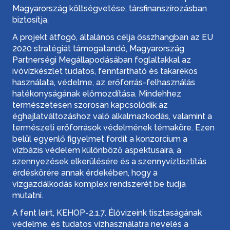
Magyarország költségvetése, társfinanszírozásban
biztosítja.
A projekt átfogó, általános célja összhangban az EU
2020 stratégiát támogatandó, Magyarország
Partnerségi Megállapodásában foglaltakkal az
ivóvízkészlet tudatos, fenntartható és takarékos
használata, védelme, az erőforrás-felhasználás
hatékonyságának előmozdítása. Mindehhez
természetesen szorosan kapcsolódik az
éghajlatváltozáshoz való alkalmazkodás, valamint a
természeti erőforrások védelmének témaköre. Ezen
belül egyenlő figyelmet fordít a konzorcium a
vízbázis védelem különböző aspektusaira, a
szennyezések elkerülésére és a szennyvíztisztítás
érdéskörére annak érdekében, hogy a
vízgazdálkodás komplex rendszerét be tudja
mutatni.
A fent leírt, KEHOP-2.1.7. Élővizeink tisztaságának
védelme, és tudatos vízhasználatra nevelés a