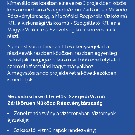
klímaváltozás korában elnevezésű projektben közös
konzorciumban a Szegedi Vízmű Zártkörűen Működő
Részvénytársaság, a Mezőföldi Regionális Víziközmű
Kft., a Kiskunsági Víziközmű - Szolgáltató Kft. és a
Magyar Víziközmű Szövetség közösen vesznek
részt.
A projekt során tervezett tevékenységeket a
résztvevők részben közösen, részben egyénileg
valósítják meg, igazodva a már több éve folytatott
szemléletformálási hagyományaikhoz.
A megvalósítandó projekteket a következőkben
ismertetjük:
Megvalósításért felelős: Szegedi Vízmű
Zártkörűen Működő Részvénytársaság
Zenei rendezvény a víztoronyban, Víztornyok
éjszakája;
Sziksóstói vízmű napok rendezvény;