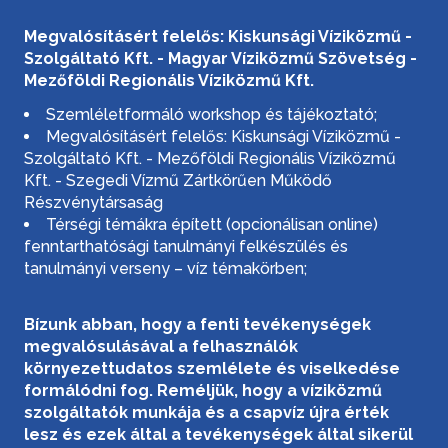
Megvalósításért felelős: Kiskunsági Víziközmű -
Szolgáltató Kft. - Magyar Víziközmű Szövetség -
Mezőföldi Regionális Víziközmű Kft.
Szemléletformáló workshop és tájékoztató;
Megvalósításért felelős: Kiskunsági Víziközmű -
Szolgáltató Kft. - Mezőföldi Regionális Víziközmű
Kft. - Szegedi Vízmű Zártkörűen Működő
Részvénytársaság
Térségi témákra épített (opcionálisan online)
fenntarthatósági tanulmányi felkészülés és
tanulmányi verseny – víz témakörben;
Bízunk abban, hogy a fenti tevékenységek
megvalósulásával a felhasználók
környezettudatos szemlélete és viselkedése
formálódni fog. Reméljük, hogy a víziközmű
szolgáltatók munkája és a csapvíz újra érték
lesz és ezek által a tevékenységek által sikerül