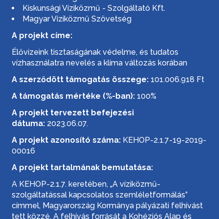
Kiskunsági Víziközmű - Szolgáltató Kft.
Magyar Víziközmű Szövetség
A projekt címe:
Élővizeink tisztaságának védelme, és tudatos
vízhasználatra nevelés a klíma változás korában
A szerződött támogatás összege:
101.006.918 Ft
A támogatás mértéke (%-ban):
100%
A projekt tervezett befejezési
dátuma:
2023.06.07.
A projekt azonosító száma:
KEHOP-2.1.7-19-2019-
00016
A projekt tartalmának bemutatása:
A KEHOP-2.1.7. keretében, „A víziközmű-
szolgáltatással kapcsolatos szemléletformálás”
címmel, Magyarország Kormánya pályázati felhívást
tett közzé. A felhívás forrását a Kohéziós Alap és