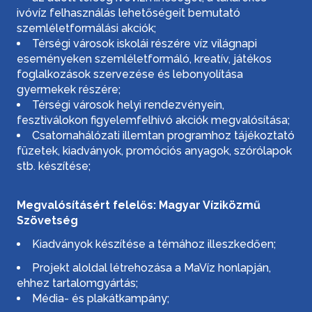
ivóvíz felhasználás lehetőségeit bemutató
szemléletformálási akciók;
Térségi városok iskolái részére víz világnapi
eseményeken szemléletformáló, kreatív, játékos
foglalkozások szervezése és lebonyolítása
gyermekek részére;
Térségi városok helyi rendezvényein,
fesztiválokon figyelemfelhívó akciók megvalósítása;
Csatornahálózati illemtan programhoz tájékoztató
füzetek, kiadványok, promóciós anyagok, szórólapok
stb. készítése;
Megvalósításért felelős: Magyar Víziközmű
Szövetség
Kiadványok készítése a témához illeszkedően;
Projekt aloldal létrehozása a MaVíz honlapján,
ehhez tartalomgyártás;
Média- és plakátkampány;