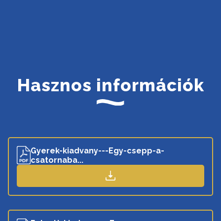
Hasznos információk
Gyerek-kiadvany---Egy-csepp-a-
csatornaba...