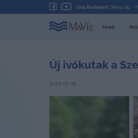
1051 Budapest, Sas u. 25. · 
Hírek
Ról
Új ivókutak a S
2023-05-25