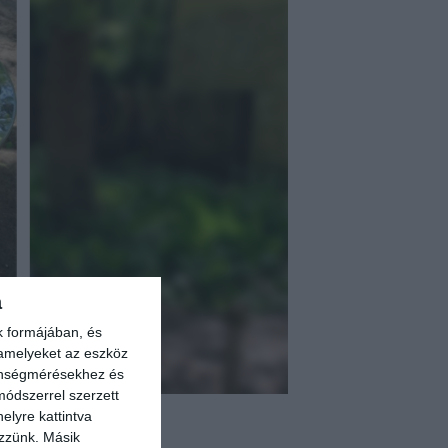
a
k formájában, és
 amelyeket az eszköz
zönségmérésekhez és
ódszerrel szerzett
elyre kattintva
Y CSEPP
ezzünk. Másik