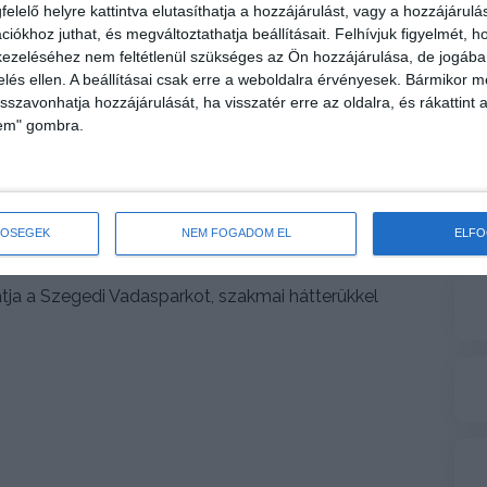
gáltatással kapcsolatos szemléletformálás
elelő helyre kattintva elutasíthatja a hozzájárulást, vagy a hozzájárul
k védelme és tudatos vízhasználat a klíma védelem
iókhoz juthat, és megváltoztathatja beállításait.
Felhívjuk figyelmét, 
projekt keretében 2 ivókutat telepített a Szegedi
ezeléséhez nem feltétlenül szükséges az Ön hozzájárulása, de jogában 
 illetve a fókamedence közelébe.
zelés ellen. A beállításai csak erre a weboldalra érvényesek. Bármikor m
isszavonhatja hozzájárulását, ha visszatér erre az oldalra, és rákattint a
asználhatták a Vadasparkba látogatók.
lem" gombra.
hogy a vízszolgáltatást csak úgy szabad végeznie,
i élővilágot. Így a környezetvédelem –
edően fontos szerepet tölt be a Társaság életében.
l is a környezettudatosságra, a természet
TŐSÉGEK
NEM FOGADOM EL
ELF
 és óvására hívja fel a figyelmet.
ja a Szegedi Vadasparkot, szakmai hátterükkel