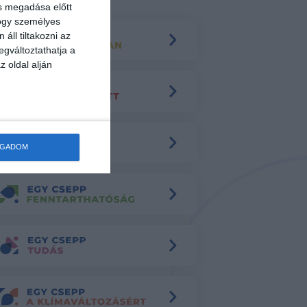
ás megadása előtt
hogy személyes
áll tiltakozni az
egváltoztathatja a
z oldal alján
OGADOM