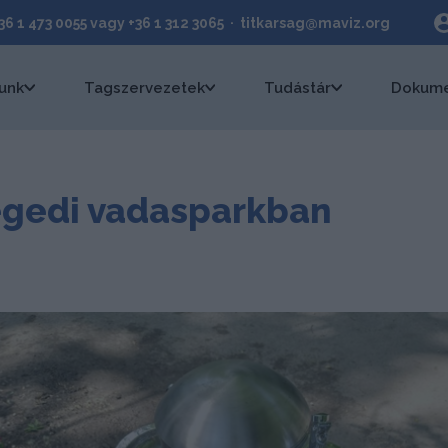
+36 1 473 0055 vagy +36 1 312 3065 · titkarsag@maviz.org
unk
Tagszervezetek
Tudástár
Dokume
zegedi vadasparkban