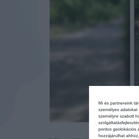
Mi és partnereink tá
személyes adatokat d
személyre szabott h
szolgáltatásfejleszté
pontos geolokációs a
hozzájárulhat ahhoz,