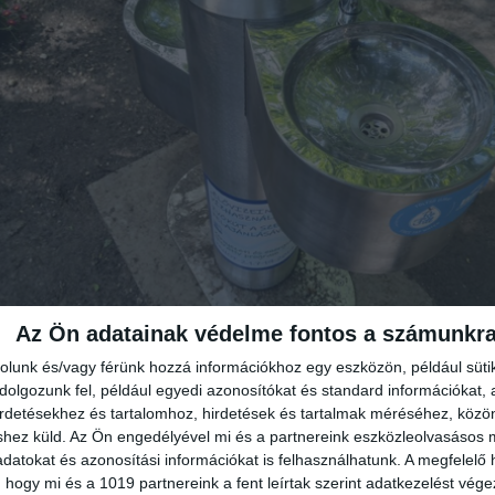
Az Ön adatainak védelme fontos a számunkr
rolunk és/vagy férünk hozzá információkhoz egy eszközön, például süti
olgozunk fel, például egyedi azonosítókat és standard információkat,
irdetésekhez és tartalomhoz, hirdetések és tartalmak méréséhez, kö
shez küld.
Az Ön engedélyével mi és a partnereink eszközleolvasásos m
datokat és azonosítási információkat is felhasználhatunk. A megfelelő h
EG
 hogy mi és a 1019 partnereink a fent leírtak szerint adatkezelést vég