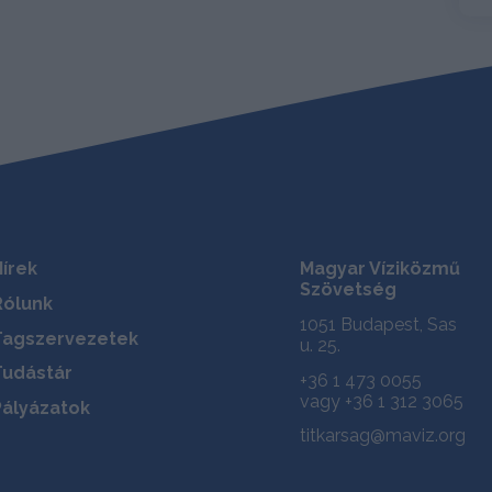
Hírek
Magyar Víziközmű
Szövetség
Rólunk
1051 Budapest, Sas
Tagszervezetek
u. 25.
Tudástár
+36 1 473 0055
vagy +36 1 312 3065
Pályázatok
titkarsag@maviz.org