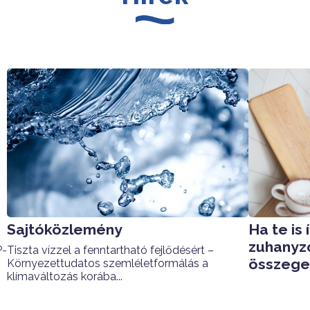
Sajtóközlemény
Ha te is
zuhanyzo
P-
Tiszta vízzel a fenntartható fejlődésért –
összegek
Környezettudatos szemléletformálás a
klímaváltozás korába...