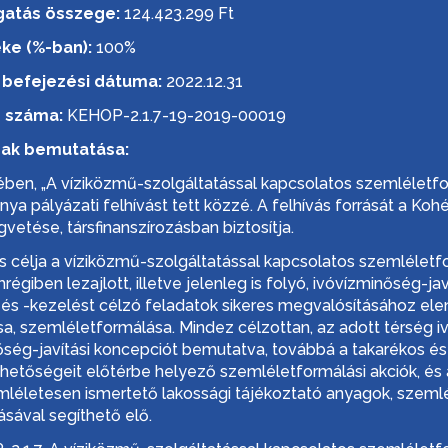
gatás összege:
124.423.299 Ft
ke (%-ban):
100%
t befejezési dátuma:
2022.12.31
ó száma:
KEHOP-2.1.7-19-2019-00019
nak bemutatása:
ében, „A víziközmű-szolgáltatással kapcsolatos szemléletf
 pályázati felhívást tett közzé. A felhívás forrását a Koh
etése, társfinanszírozásban biztosítja.
 célja a víziközmű-szolgáltatással kapcsolatos szemléletfo
égiben lezajlott, illetve jelenleg is folyó, ivóvízminőség-jav
és -kezelést célzó feladatok sikeres megvalósításához el
sa, szemléletformálása. Mindez célzottan, az adott térség i
ség-javítási koncepciót bemutatva, továbbá a takarékos é
lehetőségeit előtérbe helyező szemléletformálási akciók, és
léletesen ismertető lakossági tájékoztató anyagok, szeml
ával segíthető elő.