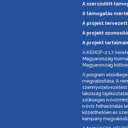
A szerződött támo
A támogatás mérté
A projekt tervezet
A projekt azonosít
A projekt tartalmá
A KEHOP-2.1.7. keret
Magyarország Kormánya
Magyarország költségv
A program elsődleges
megvalósítása. A nemr
szennyvízelvezetést 
lakosság tájékoztatá
szükséges ivóvízminő
ivóvíz felhasználás 
közérthetően és szem
kampány megvalósítás