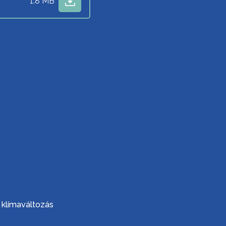
1.8 MB
 klímaváltozás