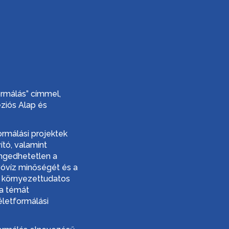
ormálás” címmel,
éziós Alap és
rmálási projektek
ító, valamint
engedhetetlen a
vóvíz minőségét és a
s környezettudatos
 a témát
életformálási