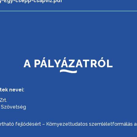
y-Egy-csepp-csapviz.pdf
A PÁLYÁZATRÓL
ek nevei:
rt.
 Szövetség
tartható fejlődésért – Környezettudatos szemléletformálás a