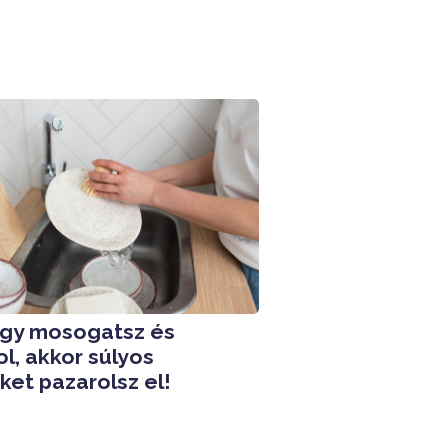
 így mosogatsz és
l, akkor súlyos
et pazarolsz el!