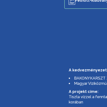
Felnott-kiadvan
A kedvezményezett
BAKONYKARSZT Z
Magyar Víziközmű
A projekt címe:
Tiszta vízzel a fenn
korában