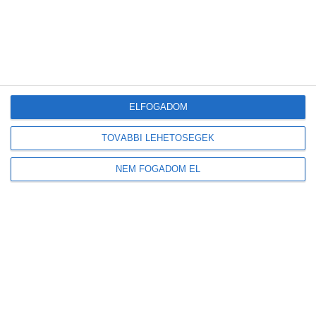
volt a tudatos szemléletformálás, valamint, hogy a
víziközmű szolgáltatók munkája és a csapvíz újra érték
legyen. Véleményünk szerint az érzékenyítés jó úton
halad, hiszen ma már egyre többen ismerik azt a tényt,
hogy
Magyarországon a csapvíz a legszigorúbban
ellenőrzött élelmiszer.
ELFOGADOM
EGY CSEPP
TOVÁBBI LEHETŐSÉGEK
NEM FOGADOM EL