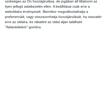
szükséges az Ön hozzájárulása, de jogában áll tiltakozni az
projekt, amelyhez a forrást a Kohéziós Alap és
ilyen jellegű adatkezelés ellen. A beállításai csak erre a
Magyarország költségvetése, társfinanszírozásban
weboldalra érvényesek. Bármikor megváltoztathatja a
biztosította. A pályázat kedvezményezettjei a
preferenciáit, vagy visszavonhatja hozzájárulását, ha visszatér
BAKONYKARSZT Zrt. valamint a Magyar Víziközmű
erre az oldalra, és rákattint az oldal alján található
Szövetség voltak.
"Adatvédelem" gombra.
A pályázat keretein belül a BAKONYKARSZT Zrt. a
Szövetséggel együttműködésben érzékenyítő és
szemléletformáló rendezvényeket szervezett,
kiadványokat és filmeket készített, valamint különböző
nagyszabású eseményeken tartott előadásokat,
bemutatót.
A projekt során tervezett tevékenységeket a résztvevők
részben közösen, részben egyénileg valósították meg,
igazodva a már több éve folytatott meglévő
szemléletformálási hagyományaikhoz.
A 2021. január 1-én indult projekt középpontjában –
összhangban az EU 2020 stratégiát támogatandó,
Magyarország Partnerségi Megállapodásában