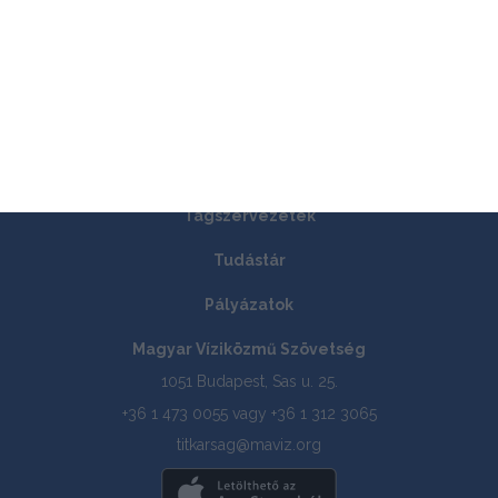
Hírek
Rólunk
Tagszervezetek
Tudástár
Pályázatok
Magyar Víziközmű Szövetség
1051 Budapest, Sas u. 25.
+36 1 473 0055 vagy +36 1 312 3065
titkarsag@maviz.org