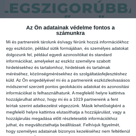
Az Ön adatainak védelme fontos a
számunkra
Mi és partnereink tárolunk és/vagy férünk hozzá információkhoz
egy eszközön, például sütik formájában, és személyes adatokat
dolgozunk fel, például egyedi azonosítókat és standard
információkat, amelyeket az eszköz személyre szabott
hirdetésekhez és tartalomhoz, hirdetések és tartalmak
méréséhez, közönségmérésekhez és szolgáltatásfejlesztéshez
küld.
Az Ön engedélyével mi és a partnereink eszközleolvasásos
módszerrel szerzett pontos geolokációs adatokat és azonosítási
információkat is felhasználhatunk. A megfelelő helyre kattintva
hozzájárulhat ahhoz, hogy mi és a 1019 partnereink a fent
leírtak szerint adatkezelést végezzünk. Másik lehetőségként a
megfelelő helyre kattintva elutasíthatja a hozzájárulást, vagy a
Sikerrel zárult 2022. december 31-én a KEHOP-2.1.7-19-
hozzájárulás megadása előtt részletesebb információkhoz
2019-00019 azonosítószámú
„Tiszta vízzel a
juthat, és megváltoztathatja beállításait.
Felhívjuk figyelmét,
fenntartható fejlődésért – Környezettudatos
hogy személyes adatainak bizonyos kezeléséhez nem feltétlenül
szemléletformálás a klímaváltozás korában”
elnevezésű