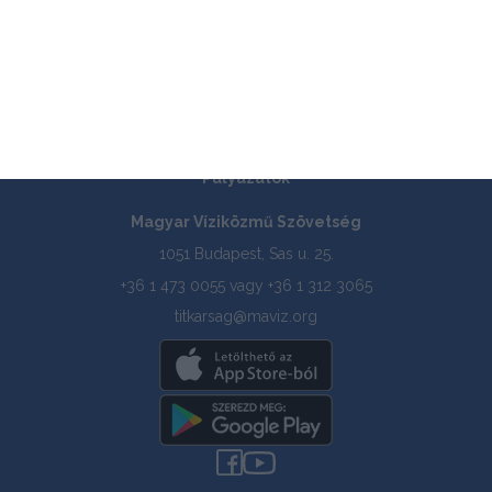
Hírek
Rólunk
Tagszervezetek
Tudástár
Pályázatok
Magyar Víziközmű Szövetség
1051 Budapest, Sas u. 25.
+36 1 473 0055 vagy +36 1 312 3065
titkarsag@maviz.org