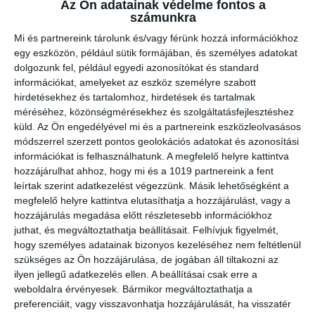
Az Ön adatainak védelme fontos a
számunkra
Mi és partnereink tárolunk és/vagy férünk hozzá információkhoz
egy eszközön, például sütik formájában, és személyes adatokat
dolgozunk fel, például egyedi azonosítókat és standard
információkat, amelyeket az eszköz személyre szabott
hirdetésekhez és tartalomhoz, hirdetések és tartalmak
méréséhez, közönségmérésekhez és szolgáltatásfejlesztéshez
küld.
Az Ön engedélyével mi és a partnereink eszközleolvasásos
módszerrel szerzett pontos geolokációs adatokat és azonosítási
információkat is felhasználhatunk. A megfelelő helyre kattintva
hozzájárulhat ahhoz, hogy mi és a 1019 partnereink a fent
leírtak szerint adatkezelést végezzünk. Másik lehetőségként a
megfelelő helyre kattintva elutasíthatja a hozzájárulást, vagy a
hozzájárulás megadása előtt részletesebb információkhoz
juthat, és megváltoztathatja beállításait.
Felhívjuk figyelmét,
hogy személyes adatainak bizonyos kezeléséhez nem feltétlenül
szükséges az Ön hozzájárulása, de jogában áll tiltakozni az
ilyen jellegű adatkezelés ellen. A beállításai csak erre a
weboldalra érvényesek. Bármikor megváltoztathatja a
preferenciáit, vagy visszavonhatja hozzájárulását, ha visszatér