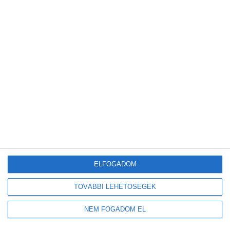
SZÁM-PONT Kft. működött közre.
EGY CSEPP
ELFOGADOM
TOVÁBBI LEHETŐSÉGEK
NEM FOGADOM EL