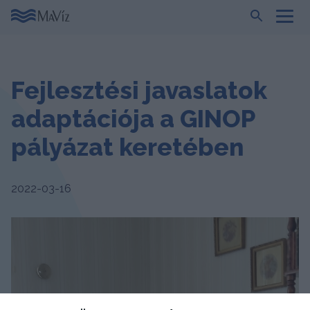
Fejlesztési javaslatok
adaptációja a GINOP
pályázat keretében
2022-03-16