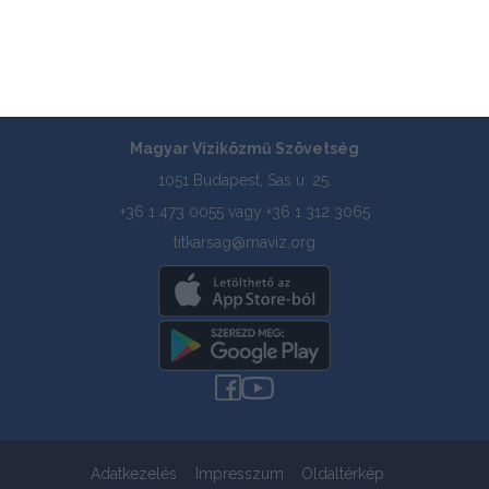
Tagszervezetek
Tudástár
Pályázatok
Magyar Víziközmű Szövetség
1051 Budapest, Sas u. 25.
+36 1 473 0055 vagy +36 1 312 3065
titkarsag@maviz.org
Adatkezelés
Impresszum
Oldaltérkép