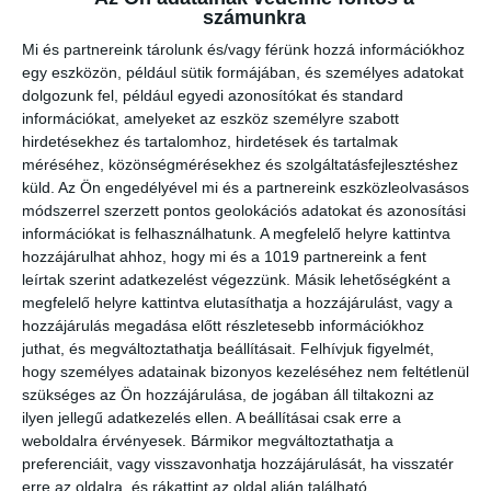
számunkra
Mi és partnereink tárolunk és/vagy férünk hozzá információkhoz
egy eszközön, például sütik formájában, és személyes adatokat
dolgozunk fel, például egyedi azonosítókat és standard
információkat, amelyeket az eszköz személyre szabott
hirdetésekhez és tartalomhoz, hirdetések és tartalmak
méréséhez, közönségmérésekhez és szolgáltatásfejlesztéshez
küld.
Az Ön engedélyével mi és a partnereink eszközleolvasásos
módszerrel szerzett pontos geolokációs adatokat és azonosítási
információkat is felhasználhatunk. A megfelelő helyre kattintva
hozzájárulhat ahhoz, hogy mi és a 1019 partnereink a fent
leírtak szerint adatkezelést végezzünk. Másik lehetőségként a
megfelelő helyre kattintva elutasíthatja a hozzájárulást, vagy a
hozzájárulás megadása előtt részletesebb információkhoz
juthat, és megváltoztathatja beállításait.
Felhívjuk figyelmét,
hogy személyes adatainak bizonyos kezeléséhez nem feltétlenül
szükséges az Ön hozzájárulása, de jogában áll tiltakozni az
ilyen jellegű adatkezelés ellen. A beállításai csak erre a
weboldalra érvényesek. Bármikor megváltoztathatja a
preferenciáit, vagy visszavonhatja hozzájárulását, ha visszatér
erre az oldalra, és rákattint az oldal alján található