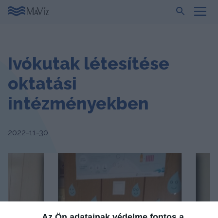
Ivókutak létesítése
oktatási
intézményekben
2022-11-30
Az Ön adatainak védelme fontos a