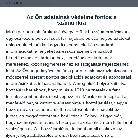
témáiban.
A projekt a Széchenyi 2020 program „A víziközmű-
Az Ön adatainak védelme fontos a
szolgáltatással kapcsolatos szemléletformálás” c.
számunkra
pályázati felhívás keretében a KEHOP-2.1.7-19-2019-
Mi és partnereink tárolunk és/vagy férünk hozzá információkhoz
00017 kódszámú, „Környezetvédelem és
egy eszközön, például sütik formájában, és személyes adatokat
fenntarthatóság a víziközmű szolgáltatók életében a
dolgozunk fel, például egyedi azonosítókat és standard
klímaváltozás árnyékában” című projektben 2022.12.31.
információkat, amelyeket az eszköz személyre szabott
nappal, a konzorciumi tagok sikeres együttműködése
hirdetésekhez és tartalomhoz, hirdetések és tartalmak
eredményeként megvalósult.
méréséhez, közönségmérésekhez és szolgáltatásfejlesztéshez
küld.
Az Ön engedélyével mi és a partnereink eszközleolvasásos
A 2021. január 1-én indult projekt célja az
módszerrel szerzett pontos geolokációs adatokat és azonosítási
éghajlatváltozáshoz való alkalmazkodás, a természeti
információkat is felhasználhatunk. A megfelelő helyre kattintva
erőforrások – ezen belül kiemelten az ivóvízkészlet –
hozzájárulhat ahhoz, hogy mi és a 1019 partnereink a fent
tudatos, fenntartható és takarékos használata, védelme;
leírtak szerint adatkezelést végezzünk. Másik lehetőségként a
az erőforrás-felhasználás hatékonyságának
megfelelő helyre kattintva elutasíthatja a hozzájárulást, vagy a
előmozdítása, valamint a környezetvédelem
hozzájárulás megadása előtt részletesebb információkhoz
kérdéskörök tudatosítása a konzorcium terültén élők
juthat, és megváltoztathatja beállításait.
Felhívjuk figyelmét,
mindennapjaiban. Ezen belül a Konzorcium tagjai
hogy személyes adatainak bizonyos kezeléséhez nem feltétlenül
egyenlő figyelmet fordítottak a vízbázis védelem
szükséges az Ön hozzájárulása, de jogában áll tiltakozni az
különböző aspektusaira, a szennyezések elkerülésére és
ilyen jellegű adatkezelés ellen. A beállításai csak erre a