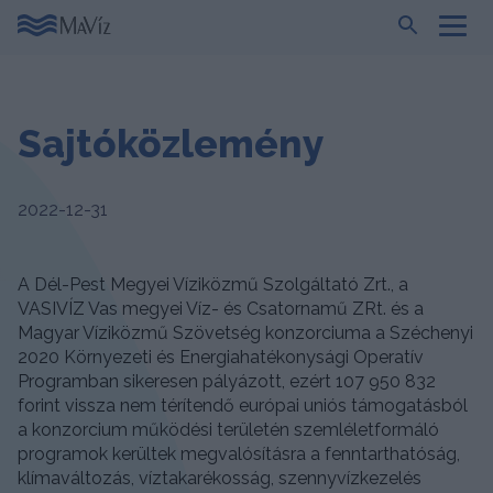
Sajtóközlemény
2022-12-31
A Dél-Pest Megyei Víziközmű Szolgáltató Zrt., a
VASIVÍZ Vas megyei Víz- és Csatornamű ZRt. és a
Magyar Víziközmű Szövetség konzorciuma a Széchenyi
2020 Környezeti és Energiahatékonysági Operatív
Programban sikeresen pályázott, ezért 107 950 832
forint vissza nem térítendő európai uniós támogatásból
a konzorcium működési területén szemléletformáló
programok kerültek megvalósításra a fenntarthatóság,
klímaváltozás, víztakarékosság, szennyvízkezelés