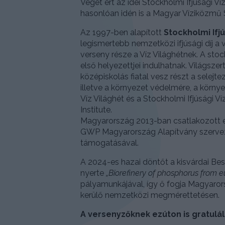
Véget ért az idei Stockholmi Ifjúsági V
hasonlóan idén is a Magyar Víziközmű 
Az 1997-ben alapított
Stockholmi Ifjú
legismertebb nemzetközi ifjúsági díj a
verseny része a Víz Világhétnek. A st
első helyezettjei indulhatnak. Világsze
középiskolás fiatal vesz részt a selejt
illetve a környezet védelmére, a körny
Víz Világhét és a Stockholmi Ifjúsági V
Institute.
Magyarország 2013-ban csatlakozott e
GWP Magyarország Alapítvány szervezi
támogatásával.
A 2024-es hazai döntőt a kisvárdai Be
nyerte
„Biorefinery of phosphorus from 
pályamunkájával, így ő fogja Magyaro
kerülő nemzetközi megmérettetésen.
A versenyzőknek ezúton is gratulál