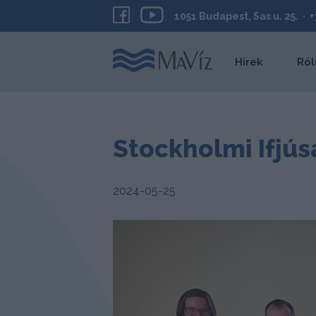
1051 Budapest, Sas u. 25. · 
Hírek
Ról
Stockholmi Ifjús
2024-05-25