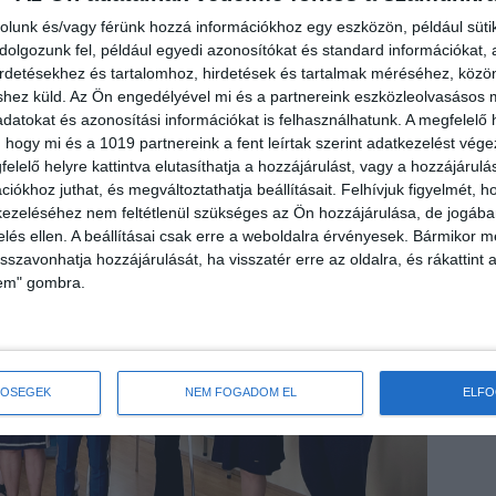
rolunk és/vagy férünk hozzá információkhoz egy eszközön, például süti
olgozunk fel, például egyedi azonosítókat és standard információkat,
irdetésekhez és tartalomhoz, hirdetések és tartalmak méréséhez, kö
shez küld.
Az Ön engedélyével mi és a partnereink eszközleolvasásos m
datokat és azonosítási információkat is felhasználhatunk. A megfelelő h
 hogy mi és a 1019 partnereink a fent leírtak szerint adatkezelést vég
elelő helyre kattintva elutasíthatja a hozzájárulást, vagy a hozzájárul
iókhoz juthat, és megváltoztathatja beállításait.
Felhívjuk figyelmét, 
ezeléséhez nem feltétlenül szükséges az Ön hozzájárulása, de jogában 
zelés ellen. A beállításai csak erre a weboldalra érvényesek. Bármikor m
isszavonhatja hozzájárulását, ha visszatér erre az oldalra, és rákattint a
lem" gombra.
TŐSÉGEK
NEM FOGADOM EL
ELF