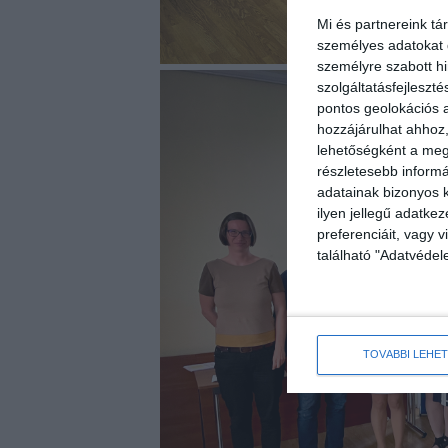
Mi és partnereink tá
személyes adatokat d
személyre szabott h
szolgáltatásfejleszté
pontos geolokációs a
hozzájárulhat ahhoz,
lehetőségként a megf
részletesebb informác
adatainak bizonyos k
ilyen jellegű adatke
preferenciáit, vagy v
található "Adatvéde
TOVÁBBI LEHE