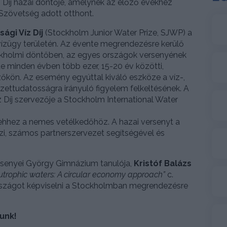
íz Díj hazai döntője, amelynek az előző évekhez
Szövetség adott otthont.
sági Víz Díj
(Stockholm Junior Water Prize, SJWP) a
 vízügy területén. Az évente megrendezésre kerülő
ockholmi döntőben, az egyes országok versenyének
rte minden évben több ezer, 15-20 év közötti,
ezőkön. Az esemény egyúttal kiváló eszköze a víz-,
ezettudatosságra irányuló figyelem felkeltésének. A
íz Díj szervezője a Stockholm International Water
hhez a nemes vetélkedőhöz. A hazai versenyt a
, számos partnerszervezet segítségével és
ssenyei György Gimnázium tanulója,
Kristóf Balázs
eutrophic waters: A circular economy approach”
c.
rszágot képviselni a Stockholmban megrendezésre
unk!