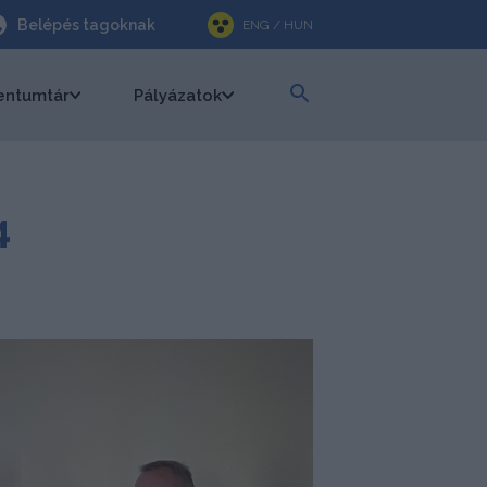
Belépés tagoknak
ENG / HUN
ntumtár
Pályázatok
4