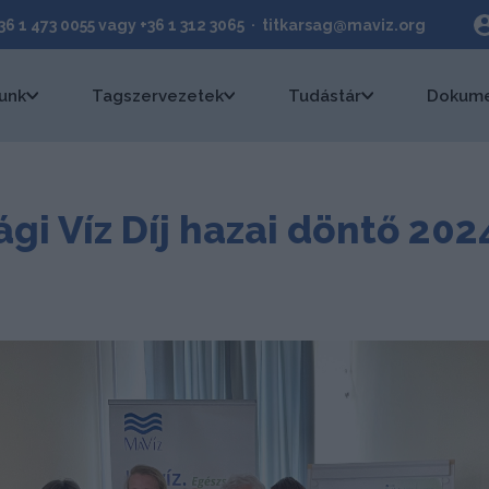
+36 1 473 0055 vagy +36 1 312 3065 · titkarsag@maviz.org
unk
Tagszervezetek
Tudástár
Dokume
ági Víz Díj hazai döntő 202