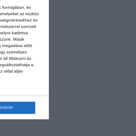
k formájában, és
 amelyeket az eszköz
zönségmérésekhez és
ódszerrel szerzett
elyre kattintva
ezzünk. Másik
ás megadása előtt
hogy személyes
áll tiltakozni az
egváltoztathatja a
z oldal alján
OGADOM