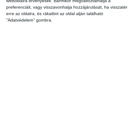
weboldalra érvényesek. Bármikor megváltoztathatja a
preferenciáit, vagy visszavonhatja hozzájárulását, ha visszatér
erre az oldalra, és rákattint az oldal alján található
"Adatvédelem" gombra.
A GINOP-5.3.5-18-2020-00192 azonosítószámú
pályázat során kialakításra került egy online oktatási
felület (e-learning keretrendszer) a Magyar Víziközmű
Szövetség részére.
A rendszer azzal a céllal jött létre, hogy azon keresztül
minél többen kapjanak részletes tájékoztatást az
atipikus foglalkoztatási formák bevezetéseinek
előnyeivel kapcsolatban, illetve a tagszervezetek
alkalmazni tudják a rendszert akár képzési anyagok,
belső utasítások átadása vonatkozásában, illetve
össztagszervezeti szinten tudás/tartalommegosztó
felületként is (pl. elkészült oktató videók stb.).
A Moodle rendszerhez kapcsolódó tananyagfejlesztő