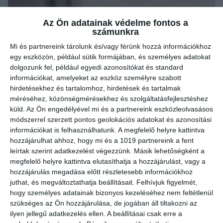
Az Ön adatainak védelme fontos a
számunkra
Mi és partnereink tárolunk és/vagy férünk hozzá információkhoz
egy eszközön, például sütik formájában, és személyes adatokat
dolgozunk fel, például egyedi azonosítókat és standard
információkat, amelyeket az eszköz személyre szabott
hirdetésekhez és tartalomhoz, hirdetések és tartalmak
méréséhez, közönségmérésekhez és szolgáltatásfejlesztéshez
küld.
Az Ön engedélyével mi és a partnereink eszközleolvasásos
módszerrel szerzett pontos geolokációs adatokat és azonosítási
információkat is felhasználhatunk. A megfelelő helyre kattintva
hozzájárulhat ahhoz, hogy mi és a 1019 partnereink a fent
leírtak szerint adatkezelést végezzünk. Másik lehetőségként a
megfelelő helyre kattintva elutasíthatja a hozzájárulást, vagy a
hozzájárulás megadása előtt részletesebb információkhoz
juthat, és megváltoztathatja beállításait.
Felhívjuk figyelmét,
hogy személyes adatainak bizonyos kezeléséhez nem feltétlenül
szükséges az Ön hozzájárulása, de jogában áll tiltakozni az
ilyen jellegű adatkezelés ellen. A beállításai csak erre a