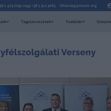
+36 1 473 0055 vagy +36 1 312 3065 · titkarsag@maviz.org
unk
Tagszervezetek
Tudástár
Dokume
yfélszolgálati Verseny