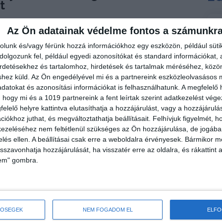
t
TYE FORRÁSHÁZ Zrt. házigazda társszervezésében
Az Ön adatainak védelme fontos a számunkr
ágos Ügyfélszolgálati Verseny
, amelyen idén 20
vők a hazai víziközmű-szolgáltatók
rolunk és/vagy férünk hozzá információkhoz egy eszközön, például süti
ap mint nap a fogyasztók megelégedettségéért és a
olgozunk fel, például egyedi azonosítókat és standard információkat,
irdetésekhez és tartalomhoz, hirdetések és tartalmak méréséhez, kö
tásáért tevékenykednek.
shez küld.
Az Ön engedélyével mi és a partnereink eszközleolvasásos m
orlatok során mutatták be a csapatok
datokat és azonosítási információkat is felhasználhatunk. A megfelelő h
szségeiket, míg a második napon elméleti
 hogy mi és a 1019 partnereink a fent leírtak szerint adatkezelést vég
készültségüket.
elelő helyre kattintva elutasíthatja a hozzájárulást, vagy a hozzájárul
iókhoz juthat, és megváltoztathatja beállításait.
Felhívjuk figyelmét, 
énye:
ezeléséhez nem feltétlenül szükséges az Ön hozzájárulása, de jogában 
.
zelés ellen. A beállításai csak erre a weboldalra érvényesek. Bármikor m
isszavonhatja hozzájárulását, ha visszatér erre az oldalra, és rákattint a
lem" gombra.
kiemelkedő teljesítményhez, valamint minden
lhivatott munkához!
TŐSÉGEK
NEM FOGADOM EL
ELF