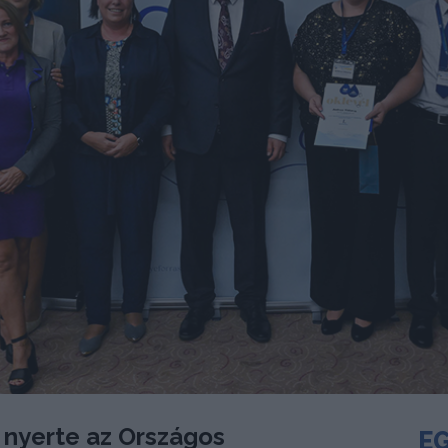
 nyerte az Országos
EG