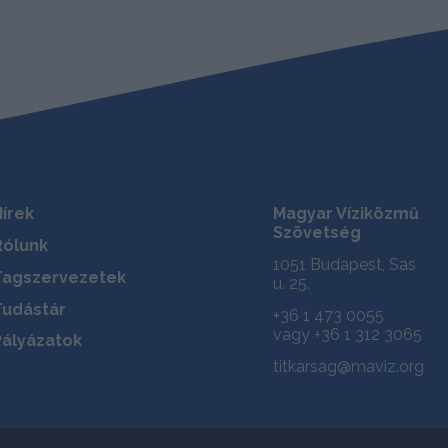
Hírek
Magyar Víziközmű
Szövetség
Rólunk
1051 Budapest, Sas
Tagszervezetek
u. 25.
Tudástár
+36 1 473 0055
vagy +36 1 312 3065
Pályázatok
titkarsag@maviz.org