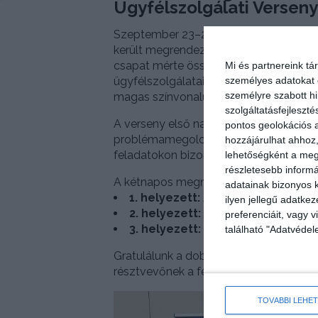
Ügyfélszolgálati Verseny
Szeptember 23–24-én Pécsett, a TET
került megrendezésre a 2025. évi
Orsz
csapat mérte össze tudását. A résztve
Mi és partnereink tá
ügyfélszolgálatain dolgoznak, ahol n
személyes adatokat d
személyre szabott h
magas színvonalú szolgáltatás biztosí
szolgáltatásfejleszté
A verseny első napján szituációs gyak
pontos geolokációs a
problémamegoldó és kommunikációs ké
hozzájárulhat ahhoz,
feladatokon bizonyították szakmai fel
lehetőségként a megf
részletesebb informác
A kétnapos megmérettetés végeredm
adatainak bizonyos k
1. helyezett:
AQUA Szolgáltató Kft
ilyen jellegű adatke
2. helyezett:
ÉRV ZRt.
preferenciáit, vagy v
3. helyezett:
TRV Zrt.
található "Adatvéde
Gratulálunk a dobogós csapatoknak a 
résztvevőnek a felkészüléshez és az e
TOVÁBBI LEHE