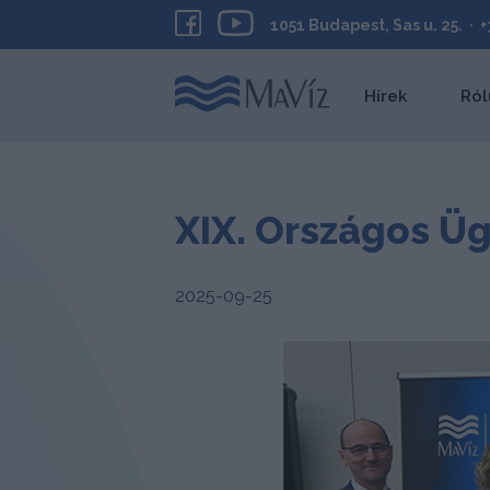
1051 Budapest, Sas u. 25. · 
Hírek
Ról
XIX. Országos Üg
2025-09-25