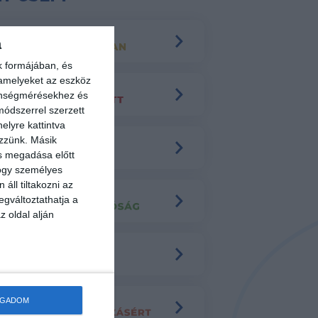
a
k formájában, és
 amelyeket az eszköz
zönségmérésekhez és
ódszerrel szerzett
elyre kattintva
ezzünk. Másik
ás megadása előtt
hogy személyes
áll tiltakozni az
egváltoztathatja a
z oldal alján
OGADOM