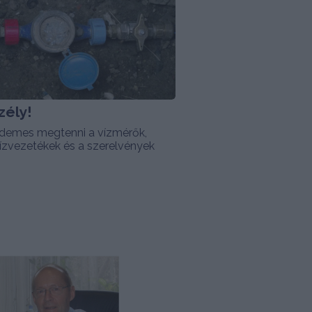
zély!
demes megtenni a vízmérők,
vízvezetékek és a szerelvények