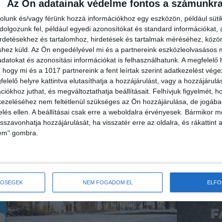
Az Ön adatainak védelme fontos a számunkr
rolunk és/vagy férünk hozzá információkhoz egy eszközön, például süti
olgozunk fel, például egyedi azonosítókat és standard információkat,
irdetésekhez és tartalomhoz, hirdetések és tartalmak méréséhez, kö
shez küld.
Az Ön engedélyével mi és a partnereink eszközleolvasásos m
datokat és azonosítási információkat is felhasználhatunk. A megfelelő h
 hogy mi és a 1017 partnereink a fent leírtak szerint adatkezelést vég
elelő helyre kattintva elutasíthatja a hozzájárulást, vagy a hozzájárul
A Víz Világnapja 2026 – Az esélyt
Biztonsá
iókhoz juthat, és megváltoztathatja beállításait.
Felhívjuk figyelmét, 
teremtő víz
egészsé
ezeléséhez nem feltétlenül szükséges az Ön hozzájárulása, de jogában 
vezetéke
zelés ellen. A beállításai csak erre a weboldalra érvényesek. Bármikor m
t
A víziközmű ágazat legnagyobb ünnepét, a
isszavonhatja hozzájárulását, ha visszatér erre az oldalra, és rákattint a
Víz Világnapját minden évben március 22-én
A budapesti
lem" gombra.
ünnepeljük.
fogyaszthat
hazai és uni
TŐSÉGEK
NEM FOGADOM EL
ELF