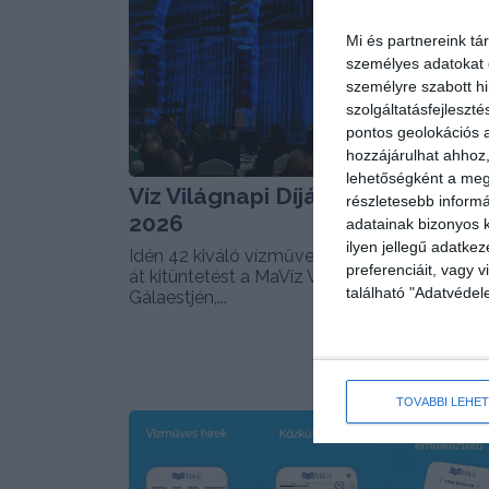
Mi és partnereink tá
személyes adatokat d
személyre szabott h
szolgáltatásfejleszté
pontos geolokációs a
hozzájárulhat ahhoz,
lehetőségként a megf
Víz Világnapi Díjátadó Gálaest
részletesebb informác
2026
adatainak bizonyos k
ilyen jellegű adatke
Idén 42 kiváló vízműves szakember vehetet
preferenciáit, vagy v
át kitüntetést a MaVíz Víz Világnapi Díjátadó
található "Adatvéde
Gálaestjén,...
TOVÁBBI LEHE