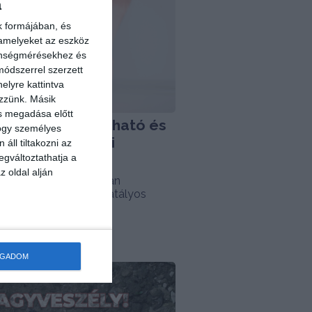
a
k formájában, és
 amelyeket az eszköz
zönségmérésekhez és
ódszerrel szerzett
elyre kattintva
ezzünk. Másik
ás megadása előtt
gosan fogyasztható és
hogy személyes
ges a budapesti
áll tiltakozni az
s ivóvíz
egváltoztathatja a
z oldal alján
 csapvíz biztonságosan
ó, megfelel minden hatályos
ós egészségügyi...
OGADOM