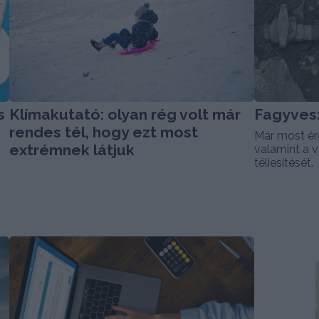
s
Klímakutató: olyan rég volt már
Fagyves
rendes tél, hogy ezt most
Már most ér
extrémnek látjuk
valamint a 
téliesítését.