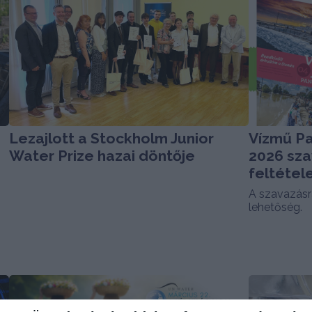
Lezajlott a Stockholm Junior
Vízmű Pa
Water Prize hazai döntője
2026 sza
feltétel
A szavazásra 
lehetőség.