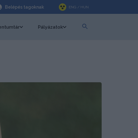
Belépés tagoknak
ENG / HUN
ntumtár
Pályázatok