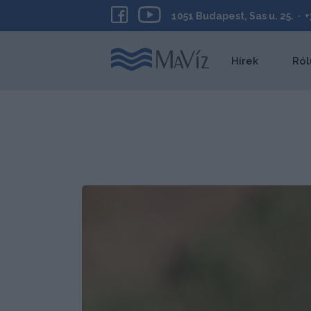
1051 Budapest, Sas u. 25. · 
Hírek
Ról