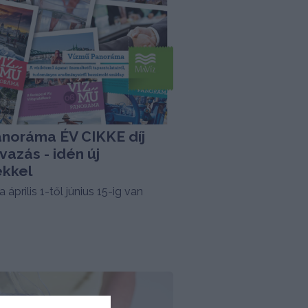
noráma ÉV CIKKE díj
vazás - idén új
ekkel
április 1-től június 15-ig van