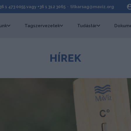
+36 1 473 0055 vagy +36 1 312 3065 · titkarsag@maviz.org
unk
Tagszervezetek
Tudástár
Dokume
HÍREK